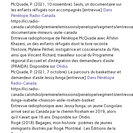
McQuade, P. (2021, 10 novembre). Seuls, un documentaire sur
les enfants réfugiés non accompagnés [entrevue].
Dans
Pénélope. Radio-Canada.
https://ici.radio-
canada.ca/ohdio/premiere/emissions/penelope/segments/entrevu
documentaire-mineurs-asile-canada
Entrevue radiophonique de Pénélope McQuade avec Afshin
Khazeni, un des enfants réfugiés dont le livre raconte
l’histoire, Mylène Péthel, instigatrice et coscénariste du film,
ainsi que Vincent Richard, travailleur social du Programme
régional d’accueil et d’intégration des demandeurs d’asile
(PRAIDA). Disponible sur
Ohdio
.
McQuade, P. (2021, 7 octobre). Le parcours du basketteur et
demandeur d’asile Jessy Ilunga [entrevue].
Dans Pénélope.
Radio-Canada.
https://ici.radio-
canada.ca/ohdio/premiere/emissions/penelope/segments/entrevu
ilunga-isabelle-chiasson-asile-roxham-basket
Entrevue radiophonique avec Jessy Ilunga, un jeune Congolais
arrivé seul au Canada par le chemin Roxham en 2019, alors
qu’il n’avait que 16 ans. Disponible sur Ohdio.
Rogé (2018). Bagages, mon histoire : poèmes de jeunes
immigrants illustrés par Rogé. Montréal : Les Éditions de la