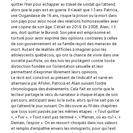
quitter l’Iran pour échapper au travail de soldat qui l’attend,
alors que le pays est en guerre. Il n’avait que 13 ans. Patricia,
une Ougandaise de 16 ans, risque la prison ou la mort dans
son pays pour avoir noué des relations homosexuelles avec
une copine de son âge. C’était en 2019. En 2008, Alain, 13
ans, doit quitter le Burundi. Son père est emprisonné et
torturé pour avoir exprimé des opinions contraires à celles
de son gouvernement et sa famille reçoit des menaces de
mort. Autant de réalités difficiles à imaginer pour les
adolescents québécois, qui ont la chance de vivre dans une
société pacifiste, où des lois les protègent contre toute
distinction fondée sur l’orientation sexuelle et leur
permettent d’exprimer librement leurs opinions.
Le récit est construit au présent de l’indicatif et narré en
alternance par Afshin, Patricia et Alain suivant l’ordre
chronologique des événements. Cela fait en sorte que le
lecteur partage le vécu du narrateur à chaque étape de son
parcours, anticipant avec lui la suite, alors qu’il ne sait pas ce
qui l’attend le jour suivant. On découvre au fil des chapitres
que tous sont passés par les mêmes étapes : « Tout quitter
», « Fuir », « Tout n’est pas terminé », « Maman, où es-tu? », «
Demain, l’espoir ». On en ressort choqués dans nos valeurs
et remplis d’empathie envers les immigrants, pour qui l’exil