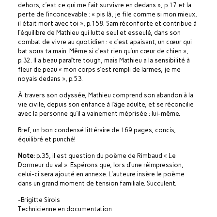
dehors, c’est ce qui me fait survivre en dedans », p.17 et la
perte de l’inconcevable : « pis là, je file comme si mon mieux,
il était mort avec toi », p.158. Sam réconforte et contribue à
l’équilibre de Mathieu qui lutte seul et esseulé, dans son
combat de vivre au quotidien : « c’est apaisant, un cœur qui
bat sous ta main. Même si c’est rien qu’un cœur de chien »,
p.32. Il a beau paraître tough, mais Mathieu a la sensibilité à
fleur de peau « mon corps s’est rempli de larmes, je me
noyais dedans », p.53.
À travers son odyssée, Mathieu comprend son abandon à la
vie civile, depuis son enfance à l’âge adulte, et se réconcilie
avec la personne qu’il a vainement méprisée : lui-même.
Bref, un bon condensé littéraire de 169 pages, concis,
équilibré et punché!
Note:
p.35, il est question du poème de Rimbaud « Le
Dormeur du val ». Espérons que, lors d’une réimpression,
celui-ci sera ajouté en annexe. L’auteure insère le poème
dans un grand moment de tension familiale. Succulent.
-Brigitte Sirois
Technicienne en documentation