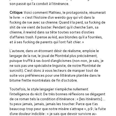
son passé qui l’a conduit à l’itinérance.
Critique:
Voici comment Mathieu, le protagoniste, résumerait
le livre : « c’est l’histoire d’un weirdo guy qui vit dans la
fucking de rue avec sa chienne. Quand il la perd, sa fucking de
shit de vie vient de buster. Pendant qu’il cherche Sam, sa
chienne, il rewind dans sa tête toutes sortes d’osties
d’affaires trash. Il pense au kid, aux blondes qu’il a fourrées,
et à ses fucking de parents qui l’ont fait chier. »
L’auteure, dans un étonnant désir de réalisme, emploie le
langage de la rue, le joual de Montréal plus précisément,
puisque truffé à ras-bord d’anglicismes (non-non, je sais, je
ne suis pas une spécialiste linguiste, de notre Montréal de
surcroît). C’est donc à vous lecteurs de marquer tout de
suite vos préférences pour une littérature plantée dans le
bitume frette montréalais de fin d’octobre.
Toutefois, le style langagier n’empêche nullement
l’intelligence du récit. De très bonnes réflexions se dégagent
de ce roman tels la condition d’itinérance : « [les itinérants] …
tu peux jamais, jamais, jamais les toucher. Parce que t’as
beaucoup trop peur que notre misère s’attrape », p.9 ; la fuite
d’une douleur indicible : « je sais que devoir survivre au-