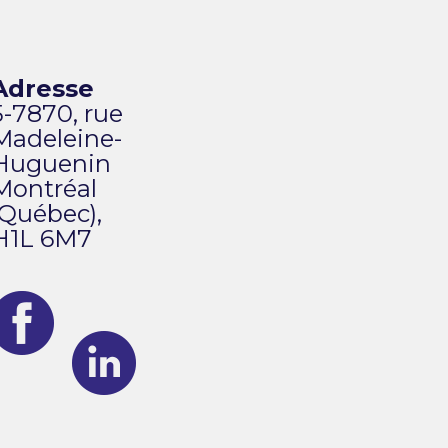
Adresse
5-7870, rue
Madeleine-
Huguenin
Montréal
(Québec),
H1L 6M7