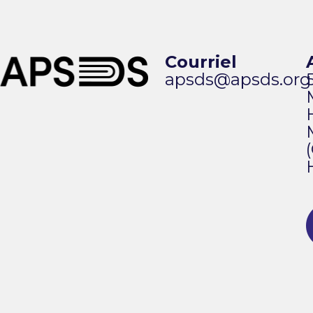
Courriel
apsds@apsds.org