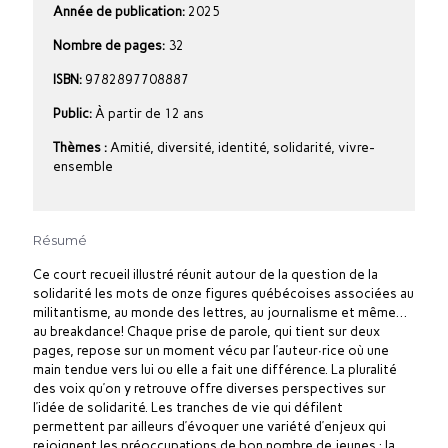
Année de publication:
2025
Nombre de pages:
32
ISBN:
9782897708887
Public:
À partir de 12 ans
Thèmes :
Amitié, diversité, identité, solidarité, vivre-
ensemble
Résumé
Ce court recueil illustré réunit autour de la question de la
solidarité les mots de onze figures québécoises associées au
militantisme, au monde des lettres, au journalisme et même…
au breakdance! Chaque prise de parole, qui tient sur deux
pages, repose sur un moment vécu par l’auteur∙rice où une
main tendue vers lui ou elle a fait une différence. La pluralité
des voix qu’on y retrouve offre diverses perspectives sur
l’idée de solidarité. Les tranches de vie qui défilent
permettent par ailleurs d’évoquer une variété d’enjeux qui
rejoignent les préoccupations de bon nombre de jeunes : la