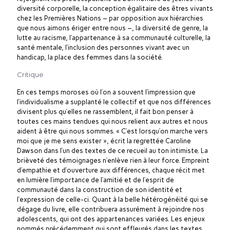
diversité corporelle, la conception égalitaire des êtres vivants
chez les Premières Nations – par opposition aux hiérarchies
que nous aimons ériger entre nous –, la diversité de genre, la
lutte au racisme, l’appartenance à sa communauté culturelle, la
santé mentale, l’inclusion des personnes vivant avec un
handicap, la place des femmes dans la société.
Critique
En ces temps moroses où l’on a souvent l’impression que
l’individualisme a supplanté le collectif et que nos différences
divisent plus qu’elles ne rassemblent, il fait bon penser à
toutes ces mains tendues qui nous relient aux autres et nous
aident à être qui nous sommes. « C’est lorsqu’on marche vers
moi que je me sens exister », écrit la regrettée Caroline
Dawson dans l’un des textes de ce recueil au ton intimiste. La
brièveté des témoignages n’enlève rien à leur force. Empreint
d’empathie et d’ouverture aux différences, chaque récit met
en lumière l’importance de l’amitié et de l’esprit de
communauté dans la construction de son identité et
l’expression de celle-ci. Quant à la belle hétérogénéité qui se
dégage du livre, elle contribuera assurément à rejoindre nos
adolescents, qui ont des appartenances variées. Les enjeux
nommés précédemment qui sont effleurés dans les textes