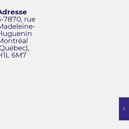
Adresse
5-7870, rue
Madeleine-
Huguenin
Montréal
(Québec),
H1L 6M7