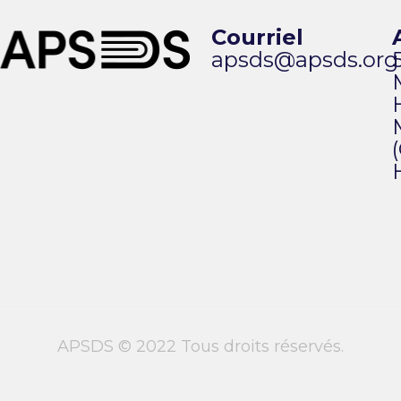
Courriel
apsds@apsds.org
APSDS © 2022 Tous droits réservés.