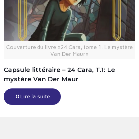
Couverture du livre «24 Cara, tome 1: Le mystère
Van Der Maur»
Capsule littéraire – 24 Cara, T.1: Le
mystère Van Der Maur
Lire la suite