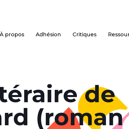
À propos
Adhésion
Critiques
Ressou
téraire de
ard (roman