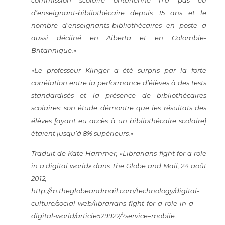
commission scolaire ontarienne n’a pas eu
d’enseignant-bibliothécaire depuis 15 ans et le
nombre d’enseignants-bibliothécaires en poste a
aussi décliné en Alberta et en Colombie-
Britannique.»
«Le professeur Klinger a été surpris par la forte
corrélation entre la performance d’élèves à des tests
standardisés et la présence de bibliothécaires
scolaires: son étude démontre que les résultats des
élèves [ayant eu accès à un bibliothécaire scolaire]
étaient jusqu’à 8% supérieurs.»
Traduit de Kate Hammer, «Librarians fight for a role
in a digital world» dans
The Globe and Mail
, 24 août
2012,
http://m.theglobeandmail.com/technology/digital-
culture/social-web/librarians-fight-for-a-role-in-a-
digital-world/article579927/?service=mobile
.