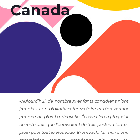
Canada
«Aujourd’hui, de nombreux enfants canadiens n’ont
jamais vu un bibliothécaire scolaire et n’en verront
jamais non plus. La Nouvelle-Écosse n’en a plus, et il
ne reste plus que l’équivalent de trois postes à temps
plein pour tout le Nouveau-Brunswick. Au moins une