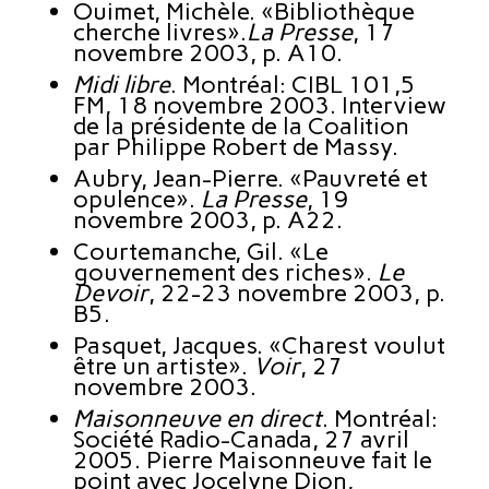
Ouimet, Michèle. «Bibliothèque
cherche livres».
La Presse
, 17
novembre 2003, p. A10.
Midi libre
. Montréal: CIBL 101,5
FM, 18 novembre 2003. Interview
de la présidente de la Coalition
par Philippe Robert de Massy.
Aubry, Jean-Pierre. «Pauvreté et
opulence».
La Presse
, 19
novembre 2003, p. A22.
Courtemanche, Gil. «Le
gouvernement des riches».
Le
Devoir
, 22-23 novembre 2003, p.
B5.
Pasquet, Jacques. «Charest voulut
être un artiste».
Voir
, 27
novembre 2003.
Maisonneuve en direct
. Montréal:
Société Radio-Canada, 27 avril
2005. Pierre Maisonneuve fait le
point avec Jocelyne Dion,