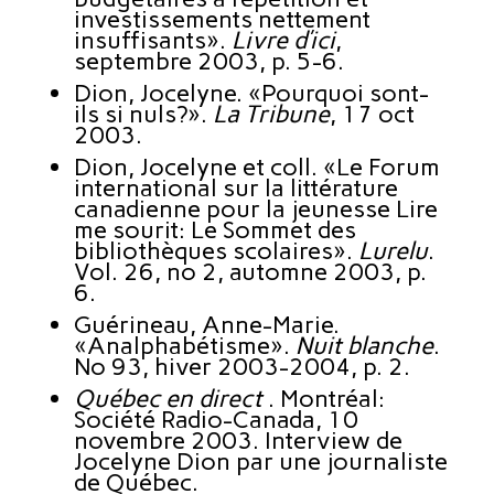
investissements nettement
insuffisants».
Livre d’ici
,
septembre 2003, p. 5-6.
Dion, Jocelyne. «Pourquoi sont-
ils si nuls?».
La Tribune
, 17 oct
2003.
Dion, Jocelyne et coll. «Le Forum
international sur la littérature
canadienne pour la jeunesse Lire
me sourit: Le Sommet des
bibliothèques scolaires».
Lurelu
.
Vol. 26, no 2, automne 2003, p.
6.
Guérineau, Anne-Marie.
«Analphabétisme».
Nuit blanche
.
No 93, hiver 2003-2004, p. 2.
Québec en direct
. Montréal:
Société Radio-Canada, 10
novembre 2003. Interview de
Jocelyne Dion par une journaliste
de Québec.