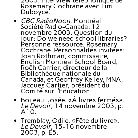
2003. Interview téléphonique de
Rosemary Cochrane avec Tim
Duboyce.
CBC RadioNoon
. Montréal:
Société Radio-Canada, 12
novembre 2003. Question du
jour: Do we need school libraries?
Personne ressource: Rosemary
Cochrane. Personnalités invitées:
Joan Rothman, commissaire,
English Montreal School Board,
Roch Carrier, directeur de la
Bibliothèque nationale du
Canada, et Geoffrey Kelley, MNA,
Jacques Cartier, président du
Comité sur l’Éducation.
Boileau, Josée. «À livres fermés».
Le Devoir
, 14 novembre 2003, p.
A10.
Tremblay, Odile. «Fête du livre».
Le Devoir
, 15-16 novembre
2003, p. E5.